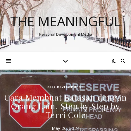
THE MEANINGFUL
Personal Development Media
SELF DEVELOPMENT
Cara Membuat Batasan dengan
Orang Lain, Step by Step by
Terri Cole
May 26, 2024